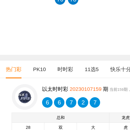
热门彩
PK10
时时彩
11选5
快乐十
以太时时彩
20230107159
期
当前
期
159
6
6
7
2
7
总和
龙虎
28
双
大
虎