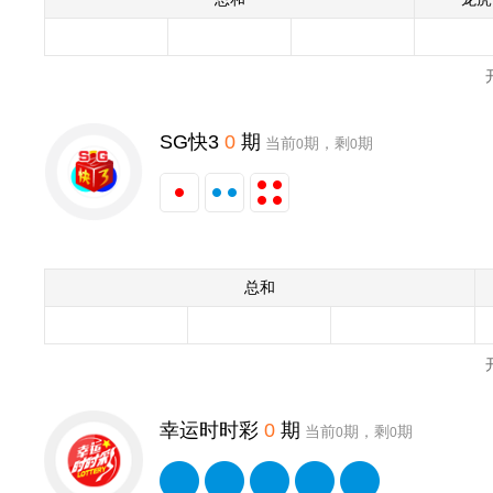
SG快3
0
期
当前
期，剩
期
0
0
总和
幸运时时彩
0
期
当前
期，剩
期
0
0