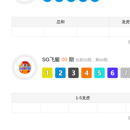
总和
龙虎
SG飞艇
00
期
当前
期，剩
期
00
00
1-5龙虎