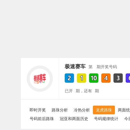
极速赛车
第
期开奖号码
已开
期，还有
期
即时开奖
路珠分析
冷热分析
龙虎路珠
两面统
号码前后路珠
冠亚和两面历史
号码规律统计
今