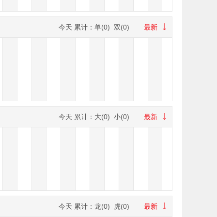
今天
累计：单(
0
) 双(
0
)
最新
今天
累计：大(
0
) 小(
0
)
最新
今天
累计：龙(
0
) 虎(
0
)
最新