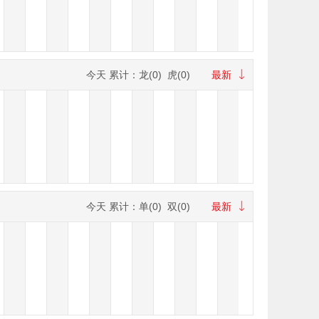
今天
累计：龙(
0
) 虎(
0
)
最新
今天
累计：单(
0
) 双(
0
)
最新