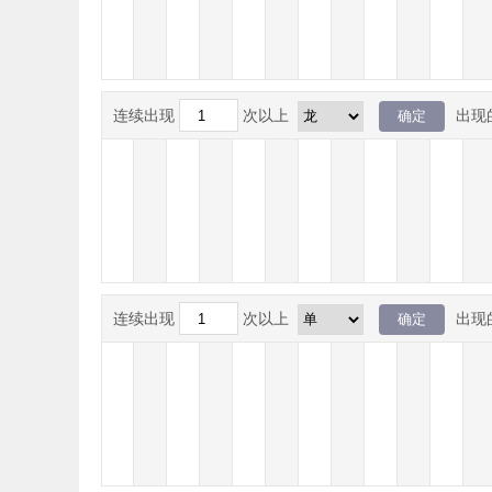
连续出现
次以上
出现
连续出现
次以上
出现