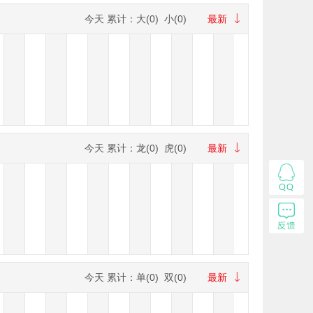
今天
累计：大(
0
) 小(
0
)
最新
今天
累计：龙(
0
) 虎(
0
)
最新
今天
累计：单(
0
) 双(
0
)
最新