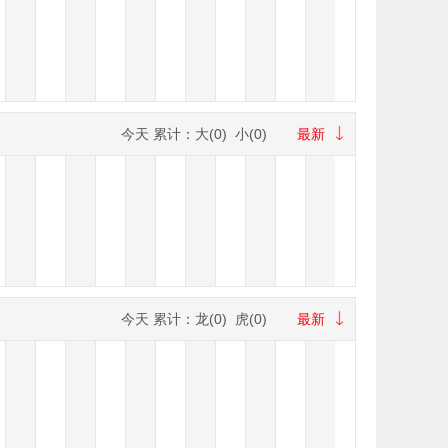
今天
累计：大(
0
) 小(
0
)
最新
今天
累计：龙(
0
) 虎(
0
)
最新