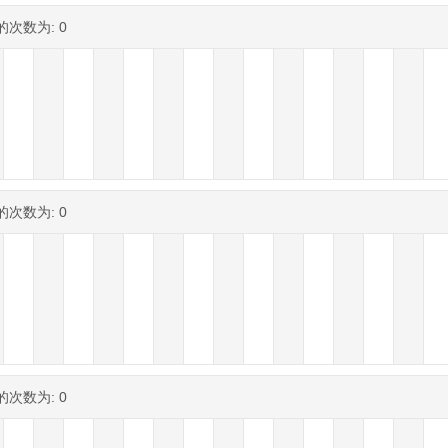
的次数为:
0
的次数为:
0
的次数为:
0