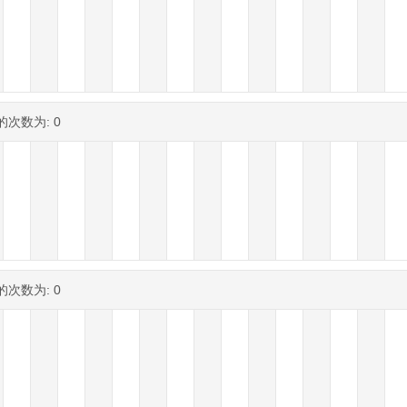
的次数为:
0
的次数为:
0