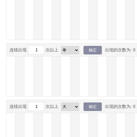
连续出现
次以上
出现的次数为:
0
连续出现
次以上
出现的次数为:
0