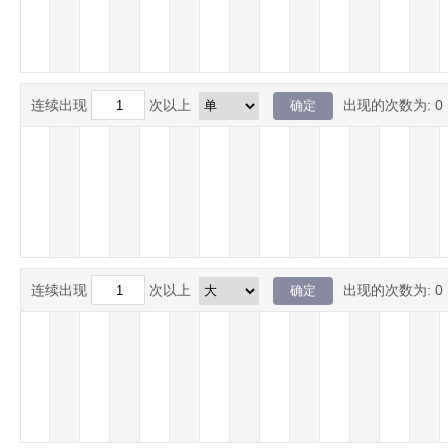
连续出现
次以上
出现的次数为:
0
连续出现
次以上
出现的次数为:
0