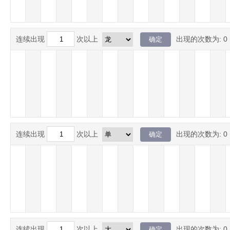
连续出现
次以上
出现的次数为:
0
连续出现
次以上
出现的次数为:
0
连续出现
次以上
出现的次数为:
0