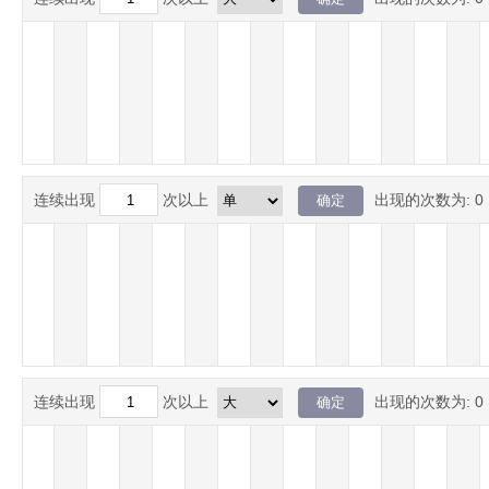
连续出现
次以上
出现的次数为:
0
连续出现
次以上
出现的次数为:
0