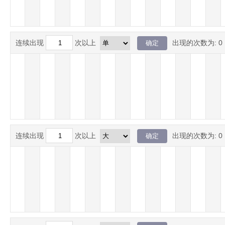
连续出现
次以上
出现的次数为:
0
连续出现
次以上
出现的次数为:
0