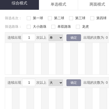
综合模式
单选模式
两面模式
筛选名次：
第一球
第二球
第三球
第四球
1
2
3
4
筛选路珠：
大小路珠
单双路珠
龙虎
2
1
3
连续出现
次以上
出现的次数为:
0
连续出现
次以上
出现的次数为:
0