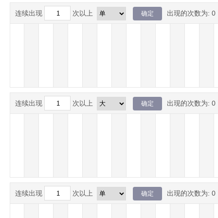
连续出现
次以上
出现的次数为:
0
连续出现
次以上
出现的次数为:
0
连续出现
次以上
出现的次数为:
0