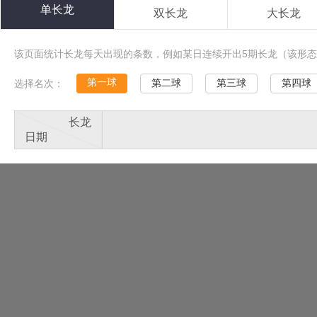
单长龙
双长龙
大长龙
该页面统计长龙每天出现的条数，例如某日连续开出5期长龙（该形态
第一球
第二球
第三球
第四球
选择名次：
长龙
日期