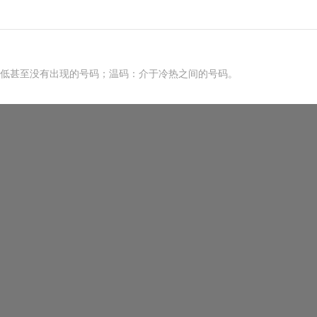
率低甚至没有出现的号码；温码：介于冷热之间的号码。