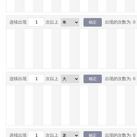
连续出现
次以上
出现的次数为:
0
连续出现
次以上
出现的次数为:
0
连续出现
次以上
出现的次数为:
0