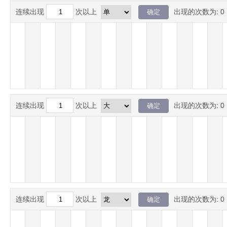
连续出现
次以上
出现的次数为:
0
连续出现
次以上
出现的次数为:
0
连续出现
次以上
出现的次数为:
0