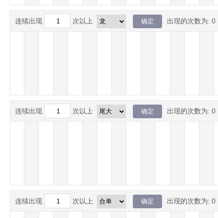
连续出现
次以上
出现的次数为:
0
连续出现
次以上
出现的次数为:
0
连续出现
次以上
出现的次数为:
0