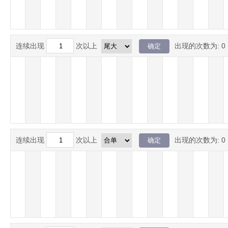
连续出现
次以上
出现的次数为:
0
连续出现
次以上
出现的次数为:
0