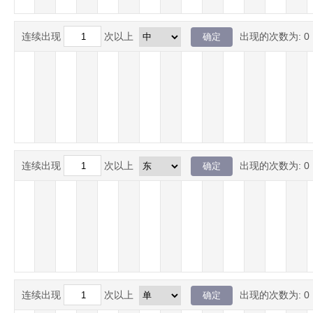
连续出现
次以上
出现的次数为:
0
连续出现
次以上
出现的次数为:
0
连续出现
次以上
出现的次数为:
0