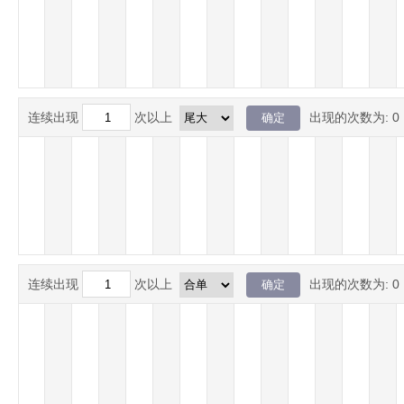
连续出现
次以上
出现的次数为:
0
连续出现
次以上
出现的次数为:
0