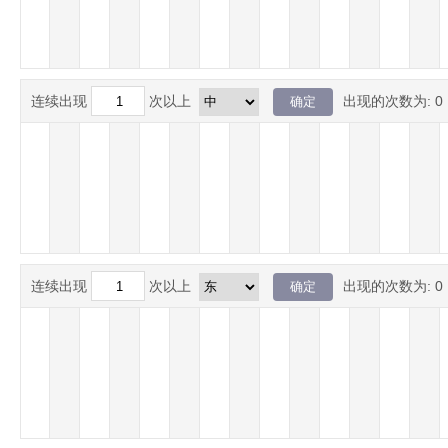
连续出现
次以上
出现的次数为:
0
连续出现
次以上
出现的次数为:
0