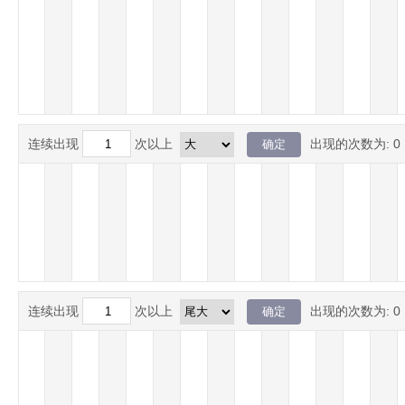
连续出现
次以上
出现的次数为:
0
连续出现
次以上
出现的次数为:
0