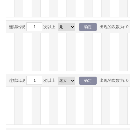
连续出现
次以上
出现的次数为:
0
连续出现
次以上
出现的次数为:
0