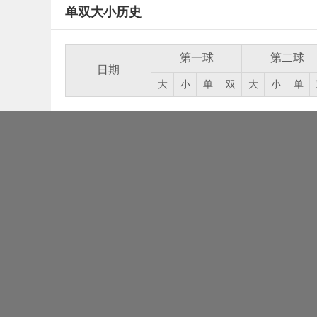
单双大小历史
第一球
第二球
日期
大
小
单
双
大
小
单