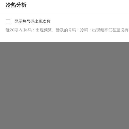
冷热分析
显示热号码出现次数
1
近20期内 热码：出现频繁、活跃的号码；冷码：出现频率低甚至没