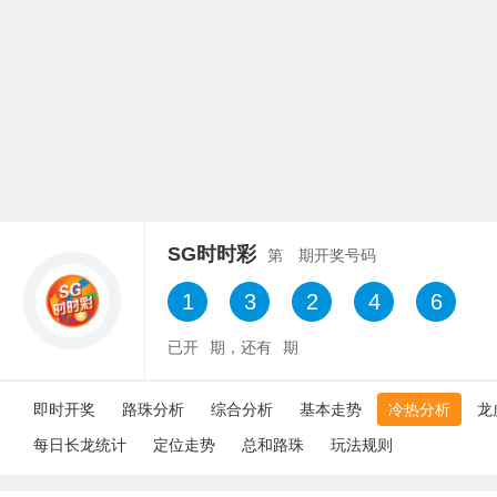
SG时时彩
第
期开奖号码
1
3
2
4
6
已开
期，还有
期
即时开奖
路珠分析
综合分析
基本走势
冷热分析
龙
每日长龙统计
定位走势
总和路珠
玩法规则