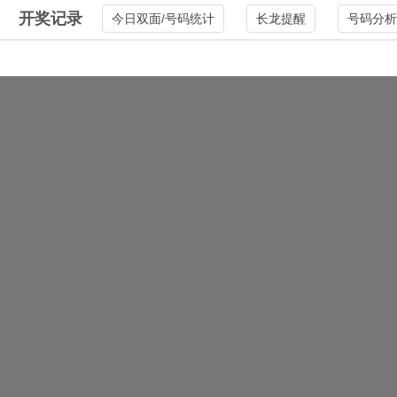
开奖记录
今日双面/号码统计
长龙提醒
号码分析