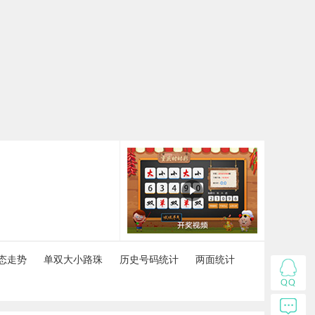
态走势
单双大小路珠
历史号码统计
两面统计