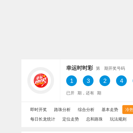
幸运时时彩
第
期开奖号码
1
3
2
4
已开
期，还有
期
即时开奖
路珠分析
综合分析
基本走势
冷
每日长龙统计
定位走势
总和路珠
玩法规则