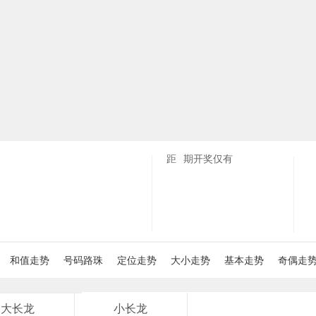
距
期开奖仅有
和值走势
号码路珠
定位走势
大小走势
基本走势
奇偶走
大长龙
小长龙