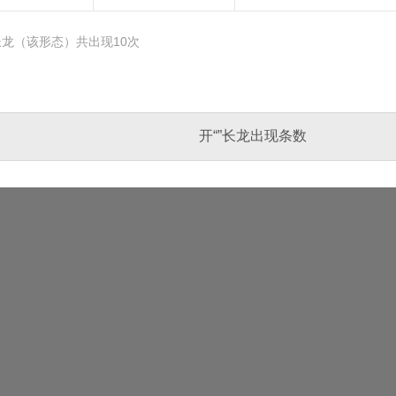
龙（该形态）共出现10次
开“
”长龙出现条数