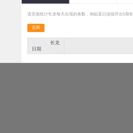
该页面统计长龙每天出现的条数，例如某日连续开出5期长
总和
长龙
日期