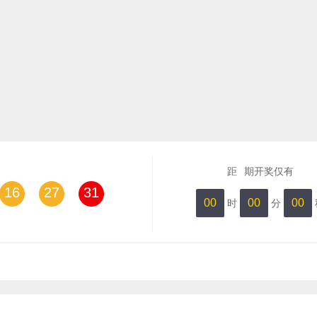
距
期开奖仅有
16
27
31
00
00
00
时
分