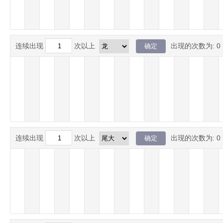
连续出现
次以上
出现的次数为:
0
连续出现
次以上
出现的次数为:
0