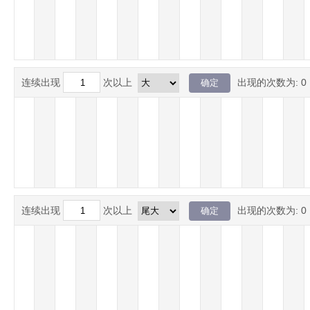
连续出现
次以上
出现的次数为:
0
连续出现
次以上
出现的次数为:
0