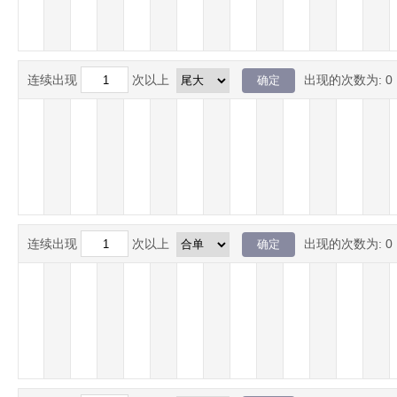
连续出现
次以上
出现的次数为:
0
连续出现
次以上
出现的次数为:
0