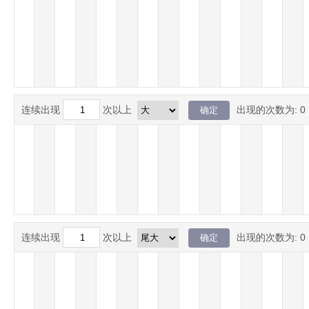
连续出现
次以上
出现的次数为:
0
连续出现
次以上
出现的次数为:
0