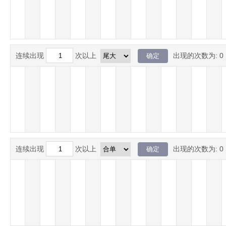
连续出现
次以上
出现的次数为:
0
连续出现
次以上
出现的次数为:
0