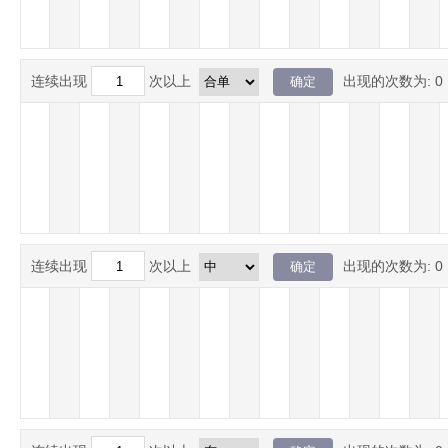
连续出现
次以上
出现的次数为:
0
连续出现
次以上
出现的次数为:
0