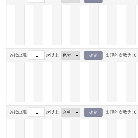
连续出现
次以上
出现的次数为:
0
连续出现
次以上
出现的次数为:
0