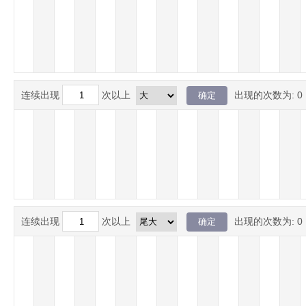
连续出现
次以上
出现的次数为:
0
连续出现
次以上
出现的次数为:
0