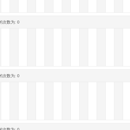
的次数为:
0
的次数为:
0
的次数为:
0