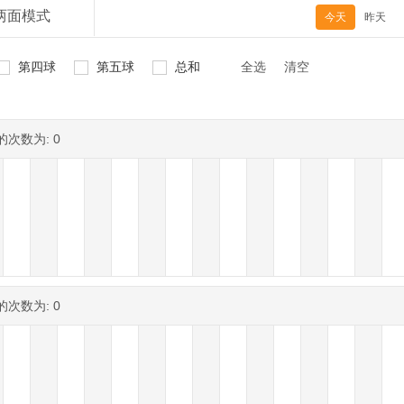
两面模式
今天
昨天
第四球
第五球
总和
全选
清空
4
5
6
的次数为:
0
的次数为:
0