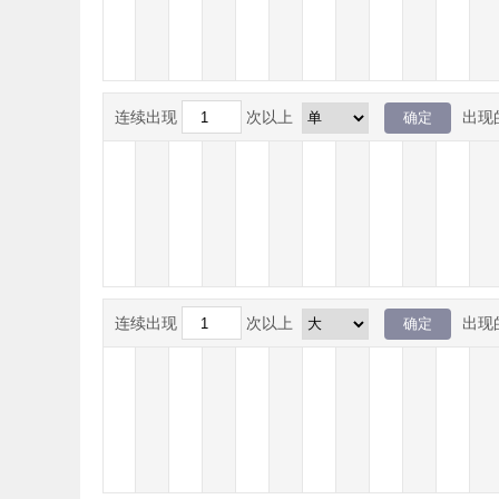
连续出现
次以上
出现
连续出现
次以上
出现