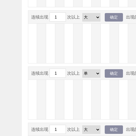
连续出现
次以上
出现
连续出现
次以上
出现
连续出现
次以上
出现