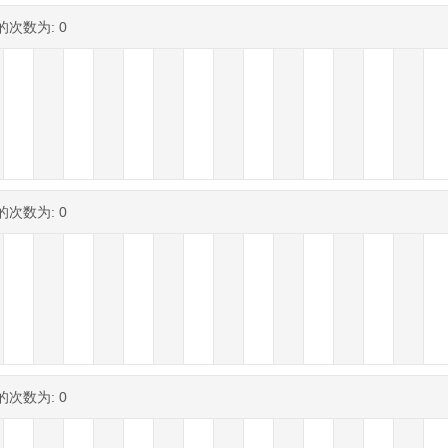
的次数为:
0
的次数为:
0
的次数为:
0