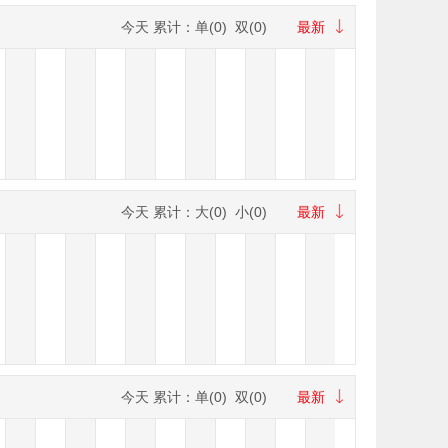
今天
累计：单(
0
) 双(
0
)
最新
今天
累计：大(
0
) 小(
0
)
最新
今天
累计：单(
0
) 双(
0
)
最新