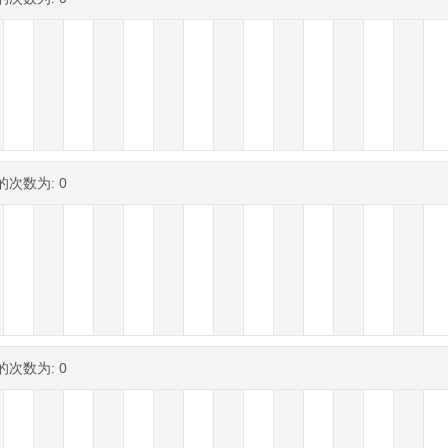
的次数为:
0
的次数为:
0