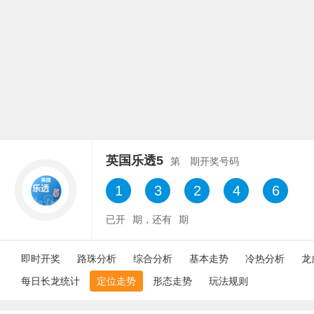
英国乐透5
第
期开奖号码
1
3
2
4
6
已开
期，还有
期
即时开奖
路珠分析
综合分析
基本走势
冷热分析
龙
每日长龙统计
定位走势
形态走势
玩法规则