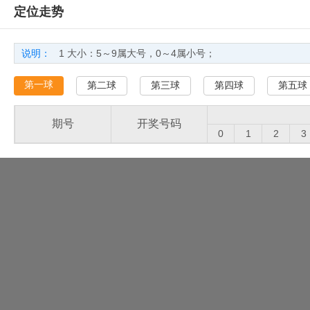
定位走势
说明：
1 大小：5～9属大号，0～4属小号；
2 单双：1、3、5、7、9属单数，0、2、4、6、8属双数；
第一球
第二球
第三球
第四球
第五球
3 质合：1、2、3、5、7属质数，0、4、6、8、9属合数;
4 遗漏期数：自上期开出到本期间隔的期数；
期号
开奖号码
5 分隔线：每五期使用分隔线，使横向导航更加清晰;
0
1
2
3
6 出现次数：统计周期内，某个号码的累计出现次数。
8 平均遗漏：统计期数内遗漏的平均值。（计算公式：平均遗漏＝
9 最大遗漏：统计期数内遗漏的最大值;
10 最大连出值：统计期数内连续开出的最大值；