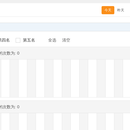
今天
昨天
第四名
第五名
全选
清空
5
为【龙】中奖、反之小于视为【虎】中奖；
的次数为:
0
为【龙】中奖、反之小于视为【虎】中奖；
为【龙】中奖、反之小于视为【虎】中奖；
为【龙】中奖、反之小于视为【虎】中奖；
为【龙】中奖、反之小于视为【虎】中奖。
的次数为:
0