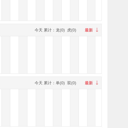
今天
累计：龙(
0
) 虎(
0
)
最新
今天
累计：单(
0
) 双(
0
)
最新