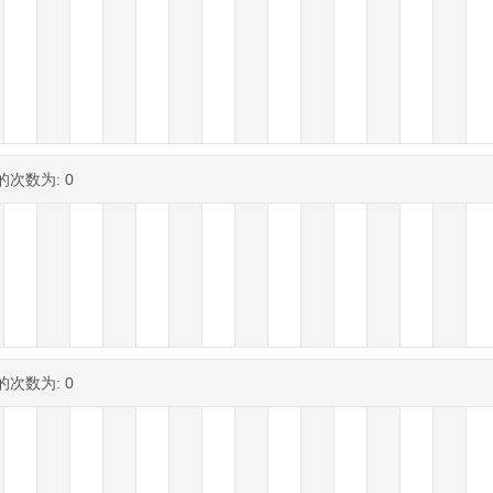
的次数为:
0
的次数为:
0