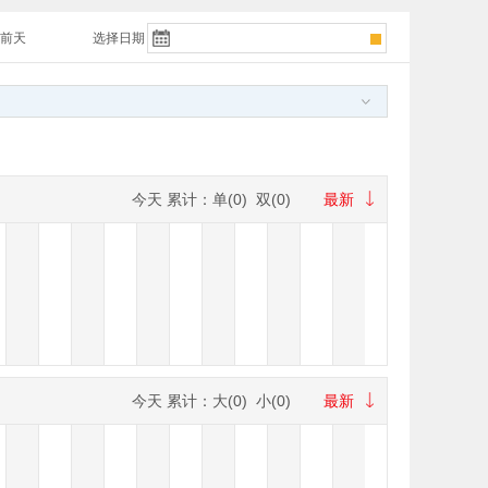
前天
选择日期
今天
累计：单(
0
) 双(
0
)
最新
今天
累计：大(
0
) 小(
0
)
最新