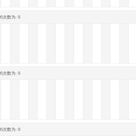
的次数为:
0
的次数为:
0
的次数为:
0