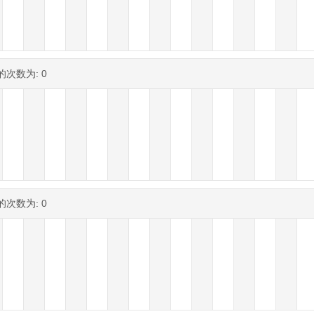
的次数为:
0
的次数为:
0