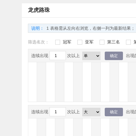
龙虎路珠
说明：
1 表格需从左向右浏览，右侧一列为最新结果；
2 当长龙中断时，则另起一列显示结果；
筛选名次：
冠军
亚军
第三名
3 龙虎说明：
1
2
3
4
冠 军龙/虎：“第一名”车号大于“第十名”车号视
连续出现
次以上
出现
亚 军龙/虎：“第二名”车号大于“第九名”车号视
第三名龙/虎：“第三名”车号大于“第八名”车号视
第四名龙/虎：“第四名”车号大于“第七名”车号视
第五名龙/虎：“第五名”车号大于“第六名”车号视
连续出现
次以上
出现