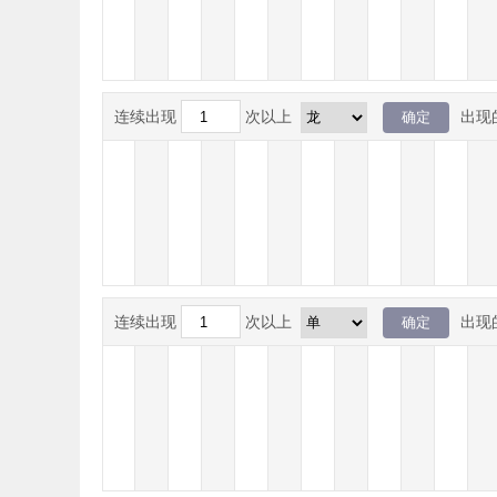
连续出现
次以上
出现
连续出现
次以上
出现