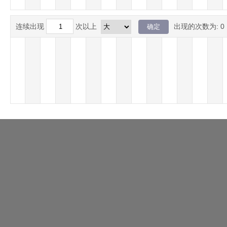
连续出现
次以上
出现的次数为:
0