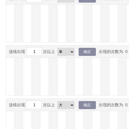
连续出现
次以上
出现的次数为:
0
连续出现
次以上
出现的次数为:
0