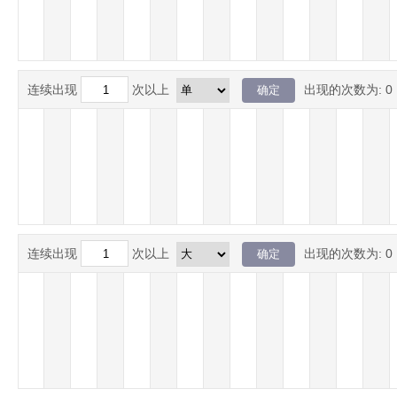
连续出现
次以上
出现的次数为:
0
连续出现
次以上
出现的次数为:
0