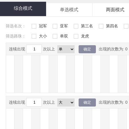
综合模式
单选模式
两面模式
筛选名次：
冠军
亚军
第三名
第四名
1
2
3
4
5
筛选路珠：
大小
单双
龙虎
2
1
3
连续出现
次以上
出现的次数为:
0
连续出现
次以上
出现的次数为:
0