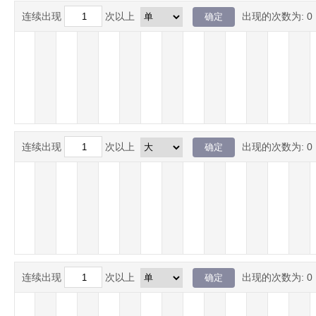
连续出现
次以上
出现的次数为:
0
连续出现
次以上
出现的次数为:
0
连续出现
次以上
出现的次数为:
0