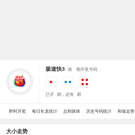
极速快3
第
期开奖号码
已开
期，还有
期
即时开奖
每日长龙统计
总和路珠
历史号码统计
和值走势
大小走势