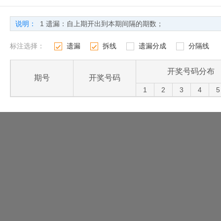
说明：
1 遗漏：自上期开出到本期间隔的期数；
2 遗漏分层：将当期遗漏标注出来。
标注选择：
遗漏
拆线
遗漏分成
分隔线
3 分隔线：每五期使用分隔线，使横向导航更加清晰。
1
2
3
4
4 出现次数：统计周期内，某个号码的累计出现次数。
开奖号码分布
期号
开奖号码
5 平均遗漏：统计期数内遗漏的平均值（计算公式：平均遗漏＝统
1
2
3
4
5
6 最大遗漏：是指统计周期内所有遗漏值的最大值.
7 最大连出：是指统计周期内所有连出值的最大值。