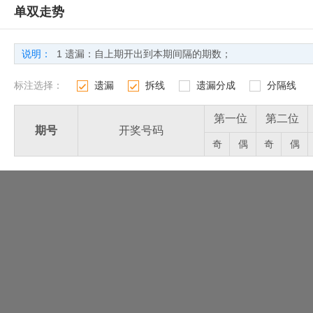
单双走势
说明：
1 遗漏：自上期开出到本期间隔的期数；
2 遗漏分层：将当期遗漏标注出来；
标注选择：
遗漏
拆线
遗漏分成
分隔线
3 分隔线：每五期使用分隔线，使横向导航更加清晰;
1
2
3
4
4 出现次数：统计周期内，某个号码的累计出现次数<；
第一位
第二位
期号
开奖号码
5 平均遗漏：统计期数内遗漏的平均值（计算公式：平均遗漏＝统
奇
偶
奇
偶
6 最大遗漏：是指统计周期内所有遗漏值的最大值;
7 最大连出：是指统计周期内所有连出值的最大值。