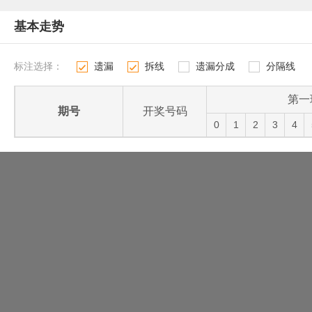
基本走势
标注选择：
遗漏
拆线
遗漏分成
分隔线
1
2
3
4
第一
期号
开奖号码
0
1
2
3
4