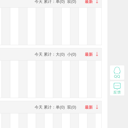
今天
累计：单(
0
) 双(
0
)
最新
今天
累计：大(
0
) 小(
0
)
最新
今天
累计：单(
0
) 双(
0
)
最新