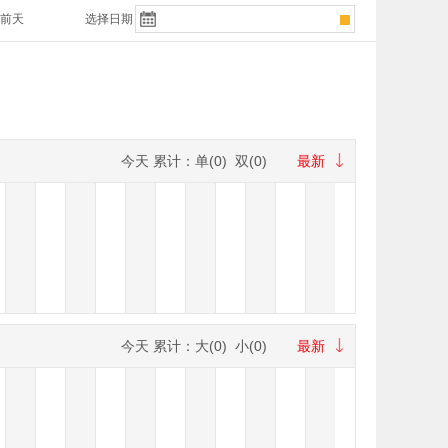
前天
选择日期
今天
累计：单(
0
) 双(
0
)
最新
今天
累计：大(
0
) 小(
0
)
最新