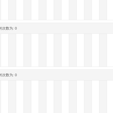
的次数为:
0
的次数为:
0