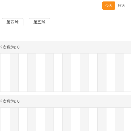
今天
昨天
第四球
第五球
的次数为:
0
的次数为:
0