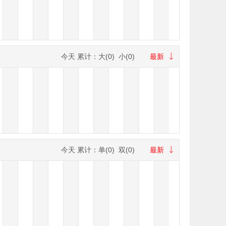
今天
累计：大(
0
) 小(
0
)
最新
今天
累计：单(
0
) 双(
0
)
最新