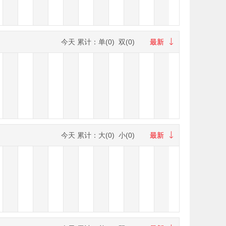
今天
累计：单(
0
) 双(
0
)
最新
今天
累计：大(
0
) 小(
0
)
最新