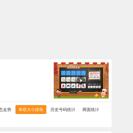
态走势
单双大小路珠
历史号码统计
两面统计