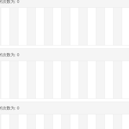
的次数为:
0
的次数为:
0
的次数为:
0