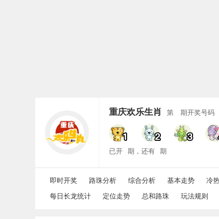
重庆欢乐生肖
第
期开奖号码
已开
期，还有
期
即时开奖
路珠分析
综合分析
基本走势
冷
每日长龙统计
定位走势
总和路珠
玩法规则