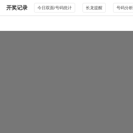
开奖记录
今日双面/号码统计
长龙提醒
号码分析