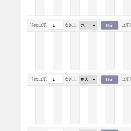
连续出现
次以上
出现
连续出现
次以上
出现