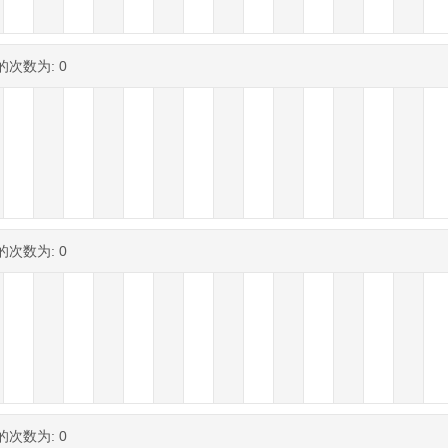
的次数为:
0
的次数为:
0
的次数为:
0