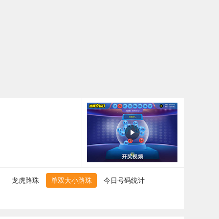
龙虎路珠
单双大小路珠
今日号码统计