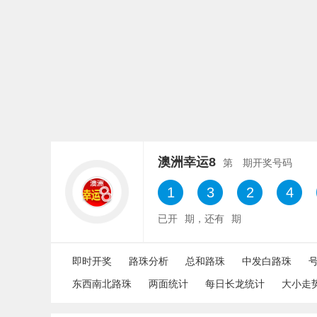
澳洲幸运8
第
期开奖号码
1
3
2
4
已开
期，还有
期
即时开奖
路珠分析
总和路珠
中发白路珠
东西南北路珠
两面统计
每日长龙统计
大小走