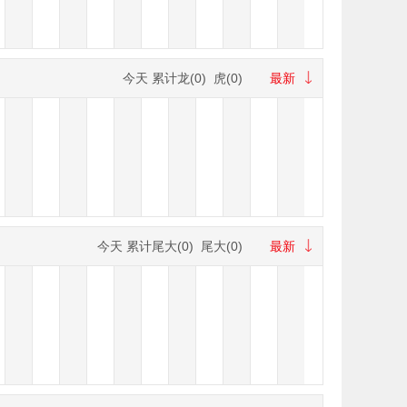
今天
累计龙(
0
) 虎(
0
)
最新
今天
累计尾大(
0
) 尾大(
0
)
最新