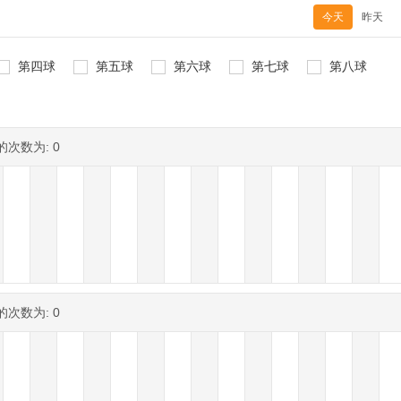
今天
昨天
第四球
第五球
第六球
第七球
第八球
4
5
6
7
8
的次数为:
0
的次数为:
0