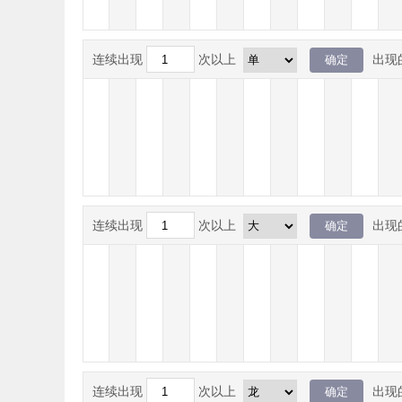
连续出现
次以上
出现
连续出现
次以上
出现
连续出现
次以上
出现