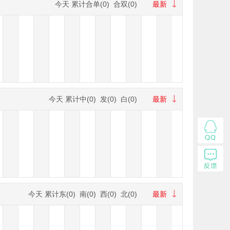
今天
累计合单(
0
) 合双(
0
)
最新
今天
累计中(
0
) 发(
0
) 白(
0
)
最新
今天
累计东(
0
) 南(
0
) 西(
0
) 北(
0
)
最新