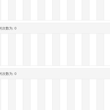
的次数为:
0
的次数为:
0