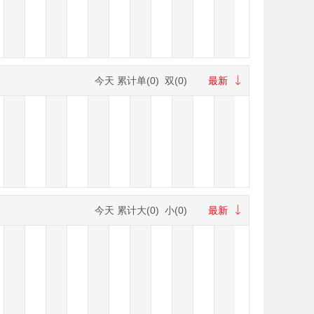
今天
累计单(
0
) 双(
0
)
最新
今天
累计大(
0
) 小(
0
)
最新