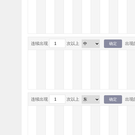
连续出现
次以上
出现
连续出现
次以上
出现