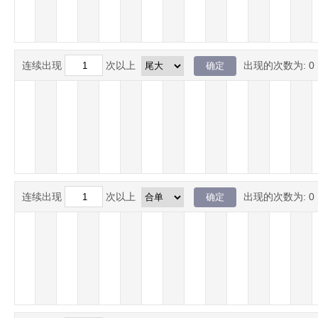
连续出现
次以上
出现的次数为:
0
连续出现
次以上
出现的次数为:
0