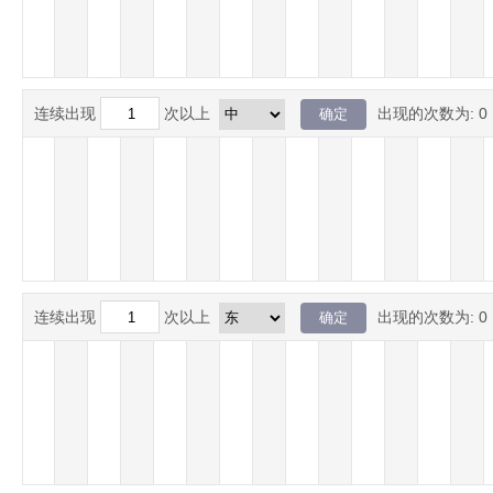
连续出现
次以上
出现的次数为:
0
连续出现
次以上
出现的次数为:
0