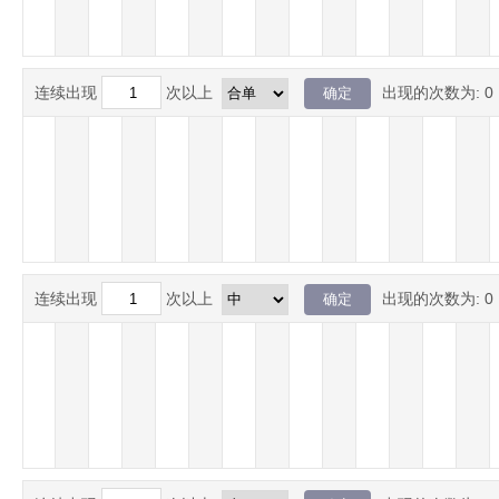
连续出现
次以上
出现的次数为:
0
连续出现
次以上
出现的次数为:
0