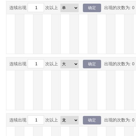
连续出现
次以上
出现的次数为:
0
连续出现
次以上
出现的次数为:
0
连续出现
次以上
出现的次数为:
0