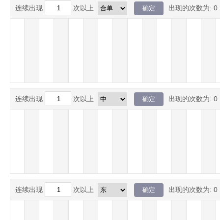
连续出现
次以上
出现的次数为:
0
连续出现
次以上
出现的次数为:
0
连续出现
次以上
出现的次数为:
0