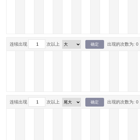
连续出现
次以上
出现的次数为:
0
连续出现
次以上
出现的次数为:
0