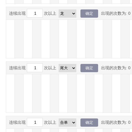
连续出现
次以上
出现的次数为:
0
连续出现
次以上
出现的次数为:
0
连续出现
次以上
出现的次数为:
0