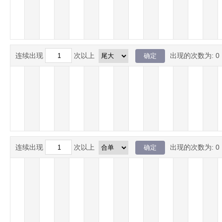
连续出现
次以上
出现的次数为:
0
连续出现
次以上
出现的次数为:
0