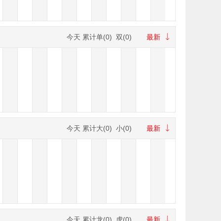
今天
累计单(
0
) 双(
0
)
最新
今天
累计大(
0
) 小(
0
)
最新
今天
累计龙(
0
) 虎(
0
)
最新