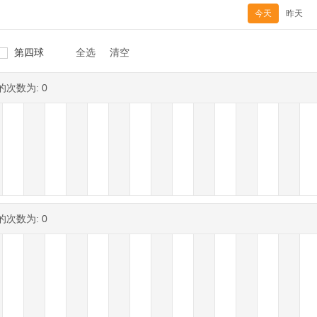
今天
昨天
第四球
全选
清空
4
的次数为:
0
的次数为:
0