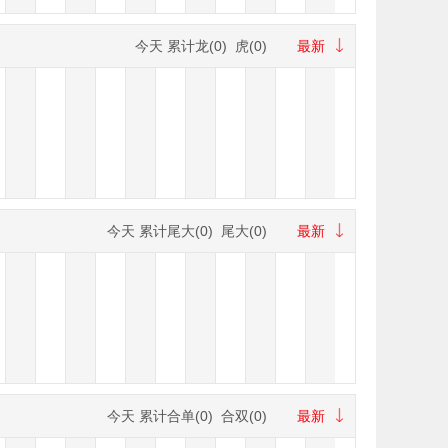
今天
累计龙(
0
) 虎(
0
)
最新
今天
累计尾大(
0
) 尾大(
0
)
最新
今天
累计合单(
0
) 合双(
0
)
最新