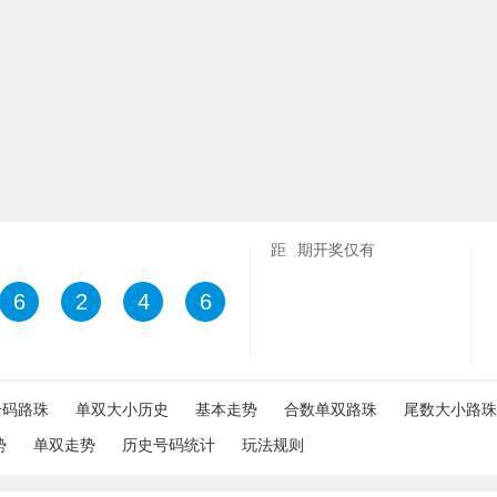
距
期开奖仅有
6
2
4
6
号码路珠
单双大小历史
基本走势
合数单双路珠
尾数大小路珠
势
单双走势
历史号码统计
玩法规则