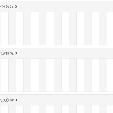
的次数为:
0
的次数为:
0
的次数为:
0