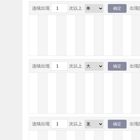
连续出现
次以上
出现
连续出现
次以上
出现
连续出现
次以上
出现