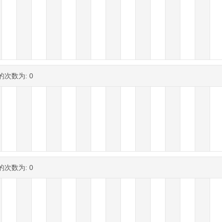
的次数为:
0
的次数为:
0