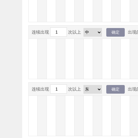
连续出现
次以上
出现
连续出现
次以上
出现