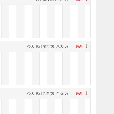
今天
累计尾大(
0
) 尾大(
0
)
最新
今天
累计合单(
0
) 合双(
0
)
最新