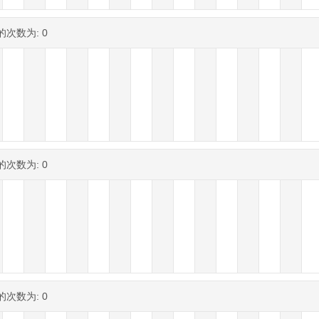
的次数为:
0
的次数为:
0
的次数为:
0