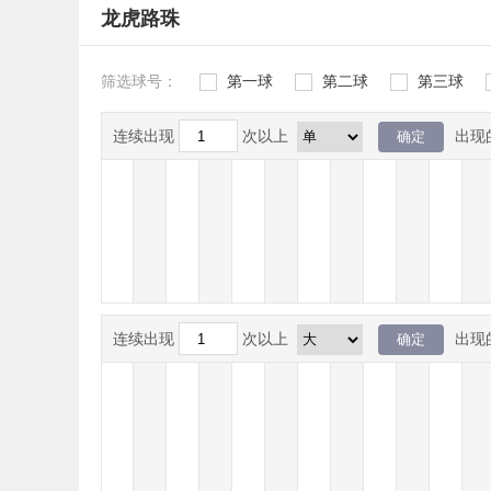
龙虎路珠
筛选球号：
第一球
第二球
第三球
1
2
3
连续出现
次以上
出现
连续出现
次以上
出现