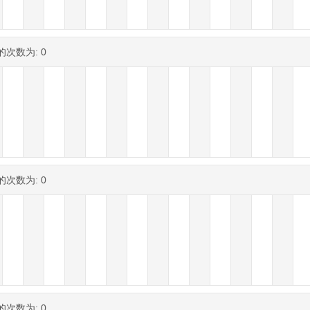
的次数为:
0
的次数为:
0
的次数为:
0