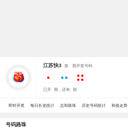
江苏快3
第
期开奖号码
已开
期，还有
期
即时开奖
每日长龙统计
总和路珠
历史号码统计
和值走势
号码路珠