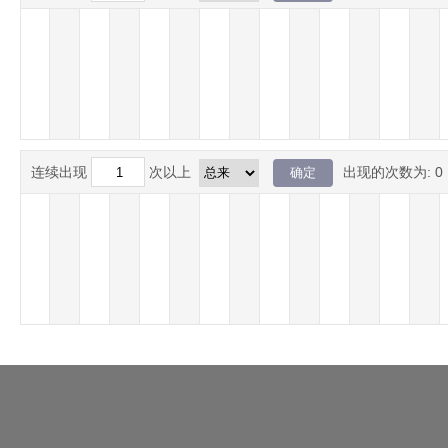
连续出现
次以上
出现的次数为:
0