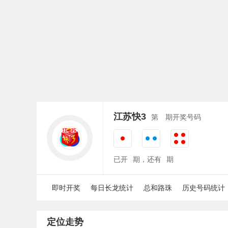
江苏快3
第
期开奖号码
已开
期，还有
期
即时开奖
每日长龙统计
总和路珠
历史号码统计
定位走势