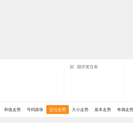
距
期开奖仅有
和值走势
号码路珠
定位走势
大小走势
基本走势
奇偶走