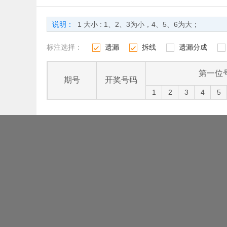
说明：
1 大小 : 1、2、3为小，4、5、6为大；
2 单双：1、3、5为单，2、4、6为双。
标注选择：
遗漏
拆线
遗漏分成
3 遗漏期数：自上期开出到本期间隔的期数。
1
2
3
4
4 分隔线：每五期使用分隔线，使横向导航更加
第一位
期号
开奖号码
5 出现次数：统计周期内，某个号码的累计出现
1
2
3
4
5
6 平均遗漏：统计期数内遗漏的平均值（计算公式：平
7 最大遗漏：是指统计周期内所有遗漏值的最大
8 最大连出：是指统计周期内所有连出值的最大