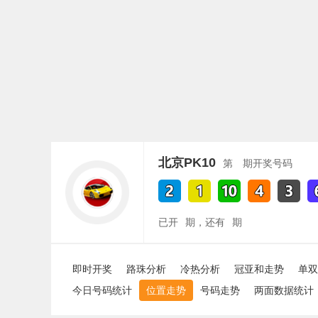
北京PK10
第
期开奖号码
已开
期，还有
期
即时开奖
路珠分析
冷热分析
冠亚和走势
单双
今日号码统计
位置走势
号码走势
两面数据统计