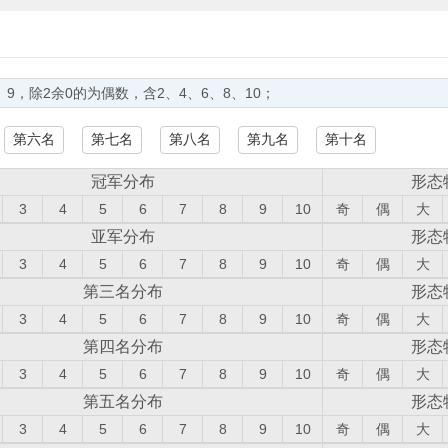
、9，除2余0的为偶数，含2、4、6、8、10；
、5为小数；
第六名
第七名
第八名
第九名
第十名
；除3余数为1的为1路号码，包含1、4、7、10；除3余数为2的为2路号
为升；与上期相同的，表示本期奖号特征为平；比上期奖号数值小的
冠军分布
形态
清晰;
3
4
5
6
7
8
9
10
奇
偶
大
亚军分布
形态
3
4
5
6
7
8
9
10
奇
偶
大
平均遗漏＝统计期数/(出现次数+1)。）；
第三名分布
形态
3
4
5
6
7
8
9
10
奇
偶
大
数；
第四名分布
形态
3
4
5
6
7
8
9
10
奇
偶
大
第五名分布
形态
3
4
5
6
7
8
9
10
奇
偶
大