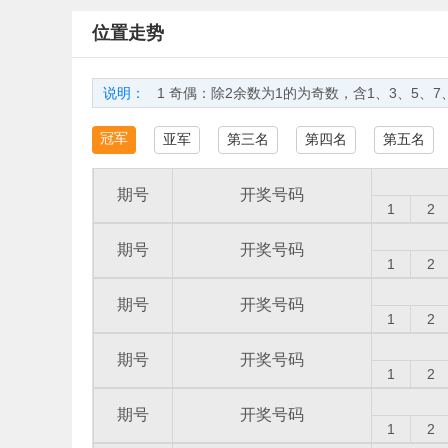
位置走势
说明：
1 奇偶：除2余数为1的为奇数，含1、3、5、7
2 大小：6、7、8、9、10为大数，1、2、3、4
冠军
亚军
第三名
第四名
第五名
3 012路：除3余数为0的为0路号码，包含3、6、9,
4 升平降：比上期奖号数值大的，表示本期奖号特征
期号
开奖号码
5 分隔线：每五期使用分隔线，使横向导航更加
1
2
6 出现总次数：统计期数内实际出现的次数；
期号
开奖号码
7 遗漏：自上期开出到本期间隔的期数;
1
2
8 平均遗漏：统计期数内遗漏的平均值。（计算公式：
期号
开奖号码
9 最大遗漏：统计期数内遗漏的最大值;
1
2
10 当前遗漏：自上期开出到当前期所间隔的期
期号
开奖号码
11 最大连出值：统计期数内连续开出的最大值;
1
2
期号
开奖号码
1
2