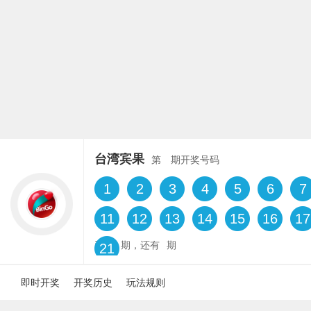
台湾宾果
第
期开奖号码
1
2
3
4
5
6
7
11
12
13
14
15
16
17
已开
期，还有
期
21
即时开奖
开奖历史
玩法规则