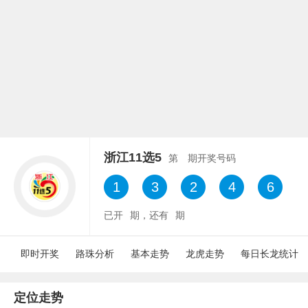
浙江11选5
第
期开奖号码
1
3
2
4
6
已开
期，还有
期
即时开奖
路珠分析
基本走势
龙虎走势
每日长龙统计
定位走势