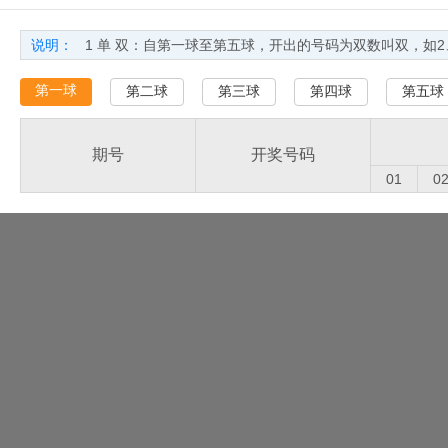
说明：
1 单 双：自第一球至第五球，开出的号码为双数叫双，如2
2 大 小：自第一球至第五球，开出的号码 大于或等于6为大，
第一球
第二球
第三球
第四球
第五球
3 遗漏期数：自上期开出到本期间隔的期数。
4 分隔线：每五期使用分隔线，使横向导航更加清晰。
期号
开奖号码
5 出现次数：统计周期内，某个号码的累计出现次数。
01
0
6 平均遗漏：统计期数内遗漏的平均值（计算公式：平均遗漏＝统
7 最大遗漏：是指统计周期内所有遗漏值的最大值。
8 最大连出：是指统计周期内所有连出值的最大值。