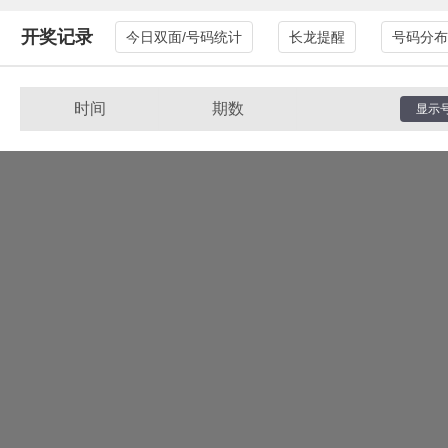
开奖记录
今日双面/号码统计
长龙提醒
号码分布
时间
期数
显示