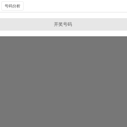
号码分析
开奖号码