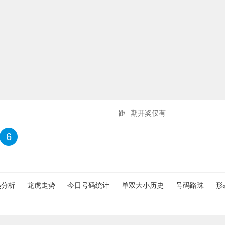
距
期开奖仅有
6
热分析
龙虎走势
今日号码统计
单双大小历史
号码路珠
形