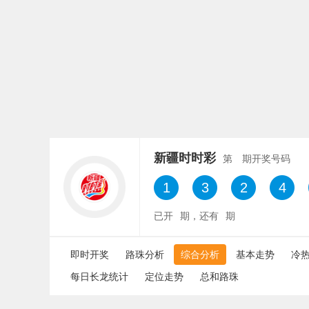
新疆时时彩
第
期开奖号码
1
3
2
4
已开
期，还有
期
即时开奖
路珠分析
综合分析
基本走势
冷
每日长龙统计
定位走势
总和路珠