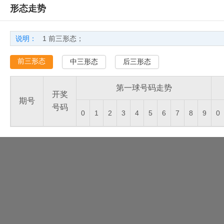
形态走势
说明：
1 前三形态；
2 豹子：第一球、第二球、第三球号码相同。如中奖号码为000
前三形态
中三形态
后三形态
3 顺子：第一球、第二球、第三球数字都相连，不分顺序。如号码为1
4 对子：第一球、第二球、第三球任意两位数字相同。如号码为0
第
一
球号码走势
开奖
5 半顺：第一球、第二球、第三球任意两位数字相连，不分顺序。如
期号
号码
6 杂六：不包括豹子、顺子、对子、半顺的所有组合号码，如号码
0
1
2
3
4
5
6
7
8
9
0
7 组选3：第一球、第二球、第三球任意两位数字重复则为组选3。例
8 组选6：第一球、第二球、第三球没有任何号码重复则为组选6。例