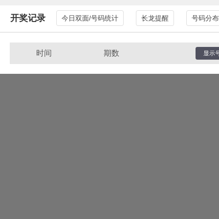
开奖记录
今日双面/号码统计
长龙提醒
号码分布
时间
期数
显示