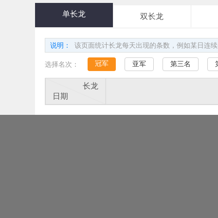
单长龙
双长龙
说明：
该页面统计长龙每天出现的条数，例如某日连续
冠军
亚军
第三名
选择名次：
长龙
日期