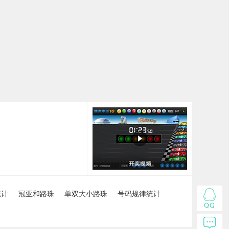
统计
冠亚和路珠
单双大小路珠
号码规律统计