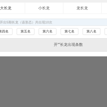
大长龙
小长龙
龙长龙
开出5期长龙（该形态）共出现10次
第四名
第五名
第六名
第七名
第八名
开“
”长龙出现条数