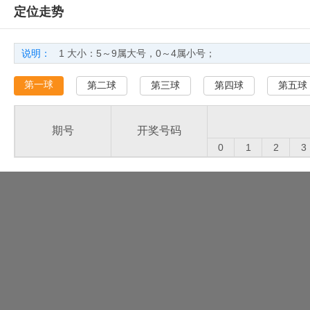
定位走势
说明：
1 大小：5～9属大号，0～4属小号；
2 单双：1、3、5、7、9属单数，0、2、4、6、8属双数；
第一球
第二球
第三球
第四球
第五球
3 质合：1、2、3、5、7属质数，0、4、6、8、9属合数;
4 遗漏期数：自上期开出到本期间隔的期数；
期号
开奖号码
5 分隔线：每五期使用分隔线，使横向导航更加清晰;
0
1
2
3
6 出现次数：统计周期内，某个号码的累计出现次数。
8 平均遗漏：统计期数内遗漏的平均值。（计算公式：平均遗漏＝
9 最大遗漏：统计期数内遗漏的最大值;
10 最大连出值：统计期数内连续开出的最大值；