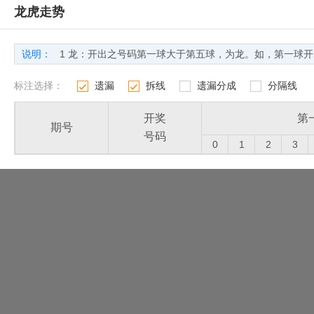
龙虎走势
说明：
1 龙：开出之号码第一球大于第五球，为龙。如，第一球开
2 虎：开出之号码第一球小于第五球，为虎。如，第一球开出
标注选择：
遗漏
拆线
遗漏分成
分隔线
3 和：开出之号码第一球等于第五球，为和；如开出结果：2***2
1
2
3
4
4 遗漏期数：自上期开出到本期间隔的期数；
开奖
第
期号
5 分隔线：每五期使用分隔线，使横向导航更加清晰;
号码
0
1
2
3
6 出现次数：统计周期内，某个号码的累计出现次数。<
7 遗漏：自上期开出到本期间隔的期数;
8 平均遗漏：统计期数内遗漏的平均值。（计算公式：平均遗漏＝
9 最大遗漏：统计期数内遗漏的最大值;
10 最大连出值：统计期数内连续开出的最大值；