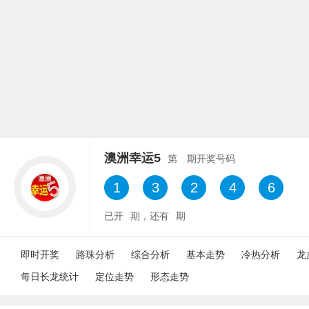
澳洲幸运5
第
期开奖号码
1
3
2
4
6
已开
期，还有
期
即时开奖
路珠分析
综合分析
基本走势
冷热分析
龙
每日长龙统计
定位走势
形态走势