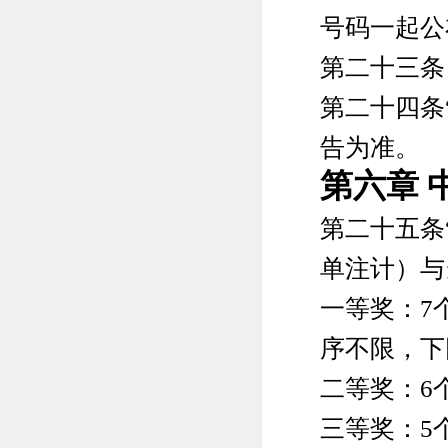
号码一起公
第二十三条
第二十四条
告为准。
第六章 
第二十五条
单注计）与
一等奖：7
序不限，下
二等奖：6
三等奖：5