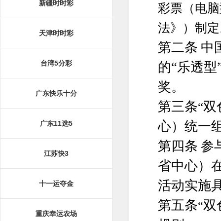
新疆时时彩
彩票（电脑
法》）制定
天津时时彩
第二条
中
台湾5分彩
的
“
乐透型
奖。
广东快乐十分
第三条
双
“
心）统一
广东11选5
第四条
参
江苏快3
省中心）
活动实施
十一运夺金
第五条
双
“
重庆幸运农场