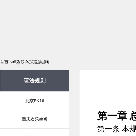
首页 >福彩双色球玩法规则
玩法规则
北京PK10
第一章 
重庆欢乐生肖
第一条 本