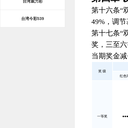
台湾威力彩
第十六条“
台湾今彩539
49%，调
第十七条“
奖，三至六
当期奖金减
奖 级
红色
一等奖
●●