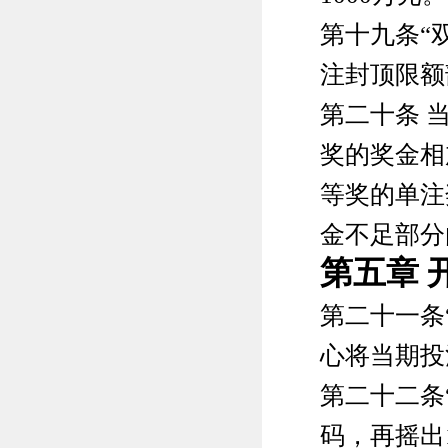
第十九条“
注封顶限额
第二十条 
奖的奖金相
等奖的单注
金不足部分
第五章 
第二十一条
心将当期投
第二十二条
码，再摇出