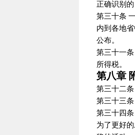
正确识别的
第三十条 
内到各地省
公布。
第三十一条
所得税。
第八章 
第三十二条
第三十三条
第三十四条
为了更好的