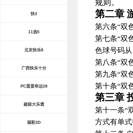
规则。
第二章 
快3
第六条“双
11选5
第七条“双
色球号码从1
北京快乐8
第八条“双
广西快乐十分
第九条“双
第十条“双
PC蛋蛋幸运28
第三章 
超级大乐透
第十一条“
方式有单式
福彩3D